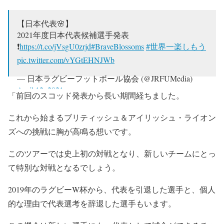
【日本代表🌸】
2021年度日本代表候補選手発表
❗
https://t.co/jVsgU0zrjd
#BraveBlossoms
#世界一楽しもう
pic.twitter.com/vYGtEHNJWb
— 日本ラグビーフットボール協会 (@JRFUMedia)
April 12, 2021
「前回のスコッド発表から長い期間経ちました。
これから始まるブリティッシュ＆アイリッシュ・ライオン
ズへの挑戦に胸が高鳴る想いです。
このツアーでは史上初の対戦となり、新しいチームにとっ
て特別な対戦となるでしょう。
2019年のラグビーW杯から、代表を引退した選手と、個人
的な理由で代表選考を辞退した選手もいます。