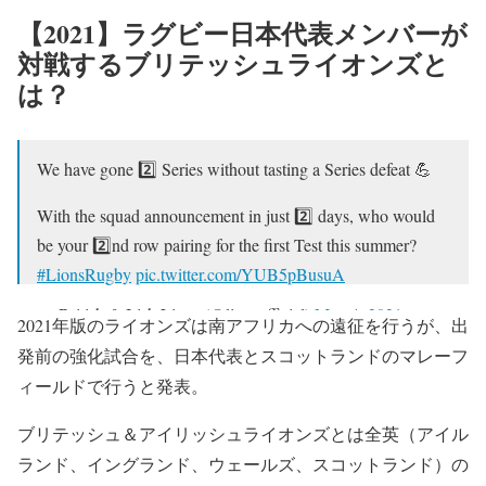
【2021】ラグビー日本代表メンバーが
対戦するブリテッシュライオンズと
は？
We have gone 2️⃣ Series without tasting a Series defeat 💪
With the squad announcement in just 2️⃣ days, who would
be your 2️⃣nd row pairing for the first Test this summer?
#LionsRugby
pic.twitter.com/YUB5pBusuA
— British & Irish Lions (@lionsofficial)
May 4, 2021
2021年版のライオンズは南アフリカへの遠征を行うが、出
発前の強化試合を、日本代表とスコットランドのマレーフ
ィールドで行うと発表。
ブリテッシュ＆アイリッシュライオンズとは全英（アイル
ランド、イングランド、ウェールズ、スコットランド）の