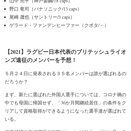
山中 亮平（神戸製鋼/18 caps）
野口 竜司（パナソニック/13 caps）
尾崎 晟也（サントリー/3 caps）
ゲラード・ファンデンヒーファー（クボタ/－）
【2021】ラグビー日本代表のブリテッシュライオ
ンズ遠征のメンバーを予想！
５月２４日に発表される３５名メンバーは誰が選ばれるの
だろうか？
まず、新たに選ばれた外国人選手については、コロナ禍の
中でも母国に帰国せず、「36か月間継続居住」の条件をク
リアして資格取得ができるようになった選手達が選ばれて
いる。