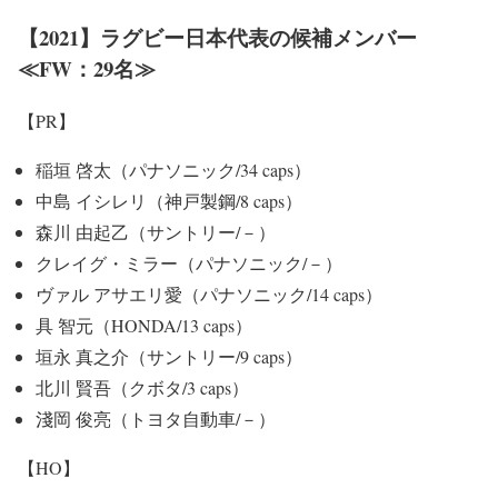
【2021】ラグビー日本代表の候補メンバー
≪FW：29名≫
【PR】
稲垣 啓太（パナソニック/34 caps）
中島 イシレリ（神戸製鋼/8 caps）
森川 由起乙（サントリー/－）
クレイグ・ミラー（パナソニック/－）
ヴァル アサエリ愛（パナソニック/14 caps）
具 智元（HONDA/13 caps）
垣永 真之介（サントリー/9 caps）
北川 賢吾（クボタ/3 caps）
淺岡 俊亮（トヨタ自動車/－）
【HO】