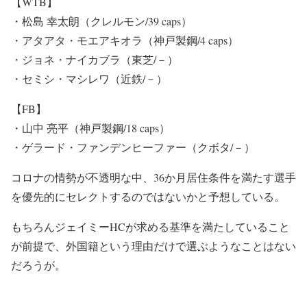
【WTB】
・松島 幸太朗（クレルモン/39 caps）
・アタアタ・モエアキオラ（神戸製鋼/4 caps）
・ジョネ・ナイカブラ（東芝/－）
・セミシ・マシレワ（近鉄/－）
【FB】
・山中 亮平（神戸製鋼/18 caps）
・ゲラード・ファンデンヒーファー（クボタ/－）
コロナの情勢が不透明な中、36か月居住条件を満たす選手
を優先的にセレクトするのではないかと予想している。
もちろんジェイミーHCが求める基準を満たしていること
が前提で、外国籍という理由だけで選ぶようなことはない
だろうが。