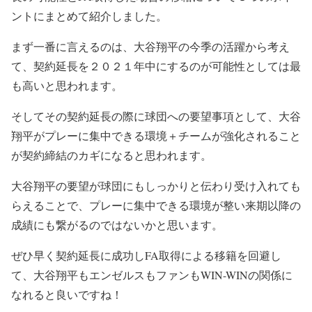
September 28, 2021
ントにまとめて紹介しました。
まず一番に言えるのは、大谷翔平の今季の活躍から考え
て、契約延長を２０２１年中にするのが可能性としては最
も高いと思われます。
そしてその契約延長の際に球団への要望事項として、大谷
翔平がプレーに集中できる環境＋チームが強化されること
が契約締結のカギになると思われます。
大谷翔平の要望が球団にもしっかりと伝わり受け入れても
らえることで、プレーに集中できる環境が整い来期以降の
成績にも繋がるのではないかと思います。
ぜひ早く契約延長に成功しFA取得による移籍を回避し
て、大谷翔平もエンゼルスもファンもWIN-WINの関係に
なれると良いですね！