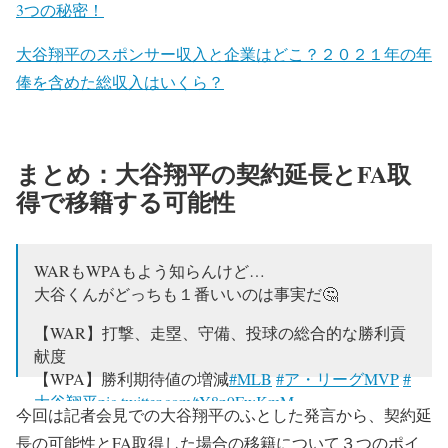
3つの秘密！
大谷翔平のスポンサー収入と企業はどこ？２０２１年の年
俸を含めた総収入はいくら？
まとめ：大谷翔平の契約延長とFA取
得で移籍する可能性
WARもWPAもよう知らんけど…
大谷くんがどっちも１番いいのは事実だ🤔
【WAR】打撃、走塁、守備、投球の総合的な勝利貢
献度
【WPA】勝利期待値の増減
#MLB
#ア・リーグMVP
#
大谷翔平
pic.twitter.com/tY8n9FwKmM
今回は記者会見での大谷翔平のふとした発言から、契約延
— 大谷翔平（Shohei Ohtani）matome (@Ohtani_MLB)
長の可能性とFA取得した場合の移籍について３つのポイ