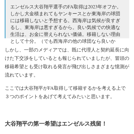
エンゼルス大谷翔平選手のFA取得は2023年オフか。
しかし大金積まれてもヤンキースとか東海岸の球団
には移籍しないと予想する。西海岸は気候が良すぎ
るし、東海岸は悪すぎるから。良い気候での快適な
生活は、お金に替えられない価値。移籍しない理由
として十分。（でも西海岸の他の球団なら良いか
も）
しかし、一部のメディアでは、既に代理人と契約延長に向
けた下交渉をしているとも報じられていましたが、冒頭の
— ララヤ@研究者 (@La_Raya1)
September 28, 2021
移籍希望とも受け取れる発言が飛び出しさまざまな憶測が
流れています。
ここでは大谷翔平がFA取得して移籍するかを考える上で
３つのポイントをあげて考えてみたいと思います。
大谷翔平の第一希望はエンゼルス残留！