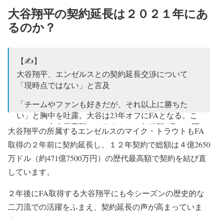
大谷翔平の契約延長は２０２１年にあ
るのか？
【✍️】
大谷翔平、エンゼルスとの契約延長交渉について
「現時点ではない」と言及
「チームやファンも好きだが、それ以上に勝ちた
い」と胸中を吐露。大谷は23年オフにFAとなる。こ
れまでの史上最高額はトラウトの12年総額4億2650万
大谷翔平の所属するエンゼルスのマイク・トラウトもFA
ドル。
取得の２年前に契約延長し、１２年契約で総額は４億2650
https://t.co/zCzrYnuLrc
万ドル（約471億7500万円）の歴代最高額で契約を結び直
— MLB-Transactions🇯🇵 (@tombaseball19)
September
しています。
27, 2021
２年後にFA取得する大谷翔平にも今シーズンの歴史的な
二刀流での活躍をふまえ、契約延長の声が高まっていま